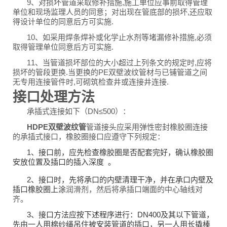
9、对损坏管道采取修补措施,施工单位应事前取得管理
单位和现场监理人员的同意；对出现在管底部的损坏,还应取
得设计单位的同意后方可实施.
10、如采用焊条焊补或化学止水剂等堵漏修补措施,必须
取得管理单位同意后方可实施.
11、当管道损坏部位的大小超过上列条文的规定时,应将
损坏的管段更换.当更换的PE双壁波纹管材与已铺管道之间
无专用连接管件时,可砌筑检查井或连接井连接.
接口处理方法
承插式连接如下（DN≤500）：
HDPE
双壁波纹管
管道接头应采用弹性密封橡胶圈连接
的承插式接口，橡胶圈接口应遵守下列规定：
1、接口前，应先检查橡胶圈是否配套完好，确认橡胶圈
安放位置及插口的插入深度
。
2、接口时，先将承口的内壁清理干净，并在承口内壁及
插口橡胶圈上涂
润滑剂，然后将承插口端面的中心轴线对
齐。
3、接口方法应按下述程序进行：DN400及其以下管道，
先由一人用棉纱绳吊住被安装管道的插口，另一人用长撬棒