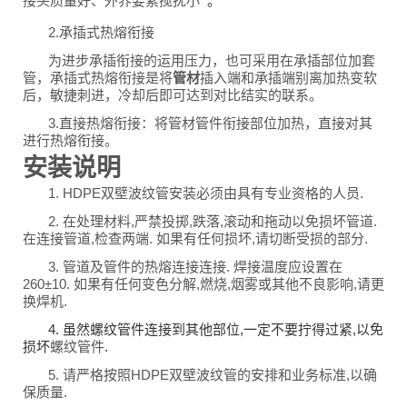
接头质量好、外界要素搅扰小
。
2.承插式热熔衔接
为进步承插衔接的运用压力，也可采用在承插部位加套
管，承插式热熔衔接是将
管材
插入端和承插端别离加热变软
后，敏捷刺进，冷却后即可达到对比结实的联系。
3.直接热熔衔接：将管材管件衔接部位加热，直接对其
进行热熔衔接。
安装说明
1. HDPE双壁波纹管安装必须由具有专业资格的人员.
2. 在处理材料,严禁投掷,跌落,滚动和拖动以免损坏管道.
在连接管道,检查两端. 如果有任何损坏,请切断受损的部分.
3. 管道及管件的热熔连接连接. 焊接温度应设置在
260±10. 如果有任何变色分解,燃烧,烟雾或其他不良影响,请更
换焊机.
4. 虽然螺纹管件连接到其他部位,一定不要拧得过紧,以免
损坏
螺纹管件
.
5. 请严格按照HDPE双壁波纹管的安排和业务标准,以确
保质量.