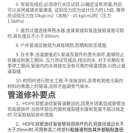
6. 安装完成后,必须进行水压试验,以确定没有泄漏,然后
可以关闭或填充管通道. 试验压力应为设计压力的1.5倍. 推荐
的试验压力在10kg/cm2（兆帕）-15 kg/cm2的（压力
1.5MPa）.
7. 虽然过渡连接带热水器,金属管或软管连接管道是可取
的,其长度应不小于300mm.
8. 户外管道应被视为具有隔热,防晒和防冻措施.
9. 在冬季,当温度接近5,管道及管件的意外损坏,能够防止
在搬运和施工期间. 压力测试完成后,排出的水. 对于长期在冬
季停工期间,管道内的水排放在没有可靠的保温措施,以防止管
道裂缝.
10. 的同时进行防水工程,不涂抹涂料,沥青和其他污染的
材料的表面上的管道,这样才能避免气味水.
管道修补要点
1、HDPE双壁波纹管管道敷设后,因意外因素造成管壁出
现局部损坏,当损坏部位的面积或裂缝长度和宽度不超过规定
时,可采取粘贴修补措施.
2、HDPE双壁波纹管管壁局部损坏的孔洞直径或边长不
大于20mm时,可用
聚氯乙烯塑料
粘接溶剂在其外部粘贴直径