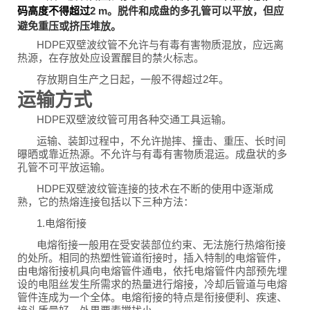
码高度不得超过
2 m。脱件和成盘的多孔管可以平放，但应
避免重压或挤压堆放。
HDPE双壁波纹管不允许与有毒有害物质混放，应远离
热源，在存放处应设置醒目的禁火标志。
存放期自生产之日起，一般不得超过2年。
运输方式
HDPE双壁波纹管可用各种交通工具运输。
运输、装卸过程中，不允许抛摔、撞击、重压、长时间
曝晒或靠近热源。不允许与有毒有害物质混运。成盘状的多
孔管不可平放运输。
HDPE双壁波纹管连接的技术在不断的使用中逐渐成
熟，它的热熔连接包括以下三种方法：
1.电熔衔接
电熔衔接一般用在受安装部位约束、无法施行热熔衔接
的处所。相同的热塑性管道衔接时，插入特制的电熔管件，
由电熔衔接机具向电熔管件通电，依托电熔管件内部预先埋
设的电阻丝发生所需求的热量进行熔接，冷却后管道与电熔
管件连成为一个全体。电熔衔接的特点是衔接便利、疾速、