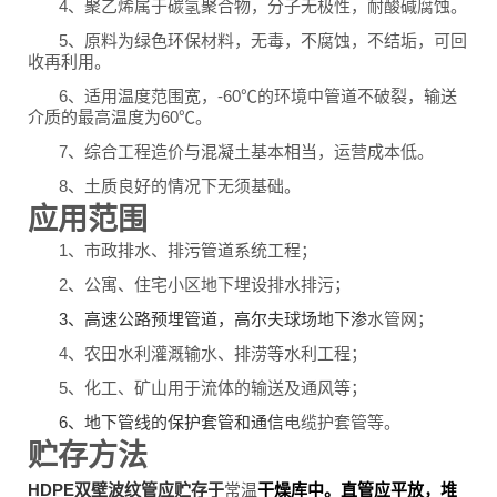
4、聚乙烯属于碳氢聚合物，分子无极性，耐酸碱腐蚀。
5、原料为绿色环保材料，无毒，不腐蚀，不结垢，可回
收再利用。
6、适用温度范围宽，-60℃的环境中管道不破裂，输送
介质的最高温度为60℃。
7、综合工程造价与混凝土基本相当，运营成本低。
8、土质良好的情况下无须基础。
应用范围
1、市政排水、排污管道系统工程；
2、公寓、住宅小区地下埋设排水排污；
3、高速公路预埋管道，高尔夫球场地下渗
水管网；
4、农田水利灌溉输水、排涝等水利工程；
5、化工、矿山用于流体的输送及通风等；
6、地下管线的保护套管和通信
电缆护套管等。
贮存方法
HDPE双壁波纹管应贮存于
常温
干燥库中。直管应平放，堆