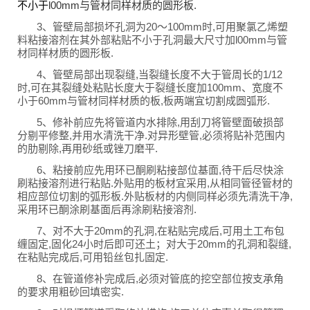
不小于
l00mm与管材同样材质的圆形板.
3、管壁局部损坏孔洞为20～100mm时,可用聚氯乙烯塑
料粘接溶剂在其外部粘贴不小于孔洞最大尺寸加l00mm与管
材同样材质的圆形板.
4、管壁局部出现裂缝,当裂缝长度不大于管周长的1/12
时,可在其裂缝处粘贴长度大于裂缝长度加100mm、宽度不
小于60mm与管材同样材质的板,板两端宜切割成圆弧形.
5、修补前应先将管道内水排除,用刮刀将管壁面破损部
分剔平修整,并用水清洗干净.对异形壁管,必须将贴补范围内
的肋剔除,再用砂纸或锉刀磨平.
6、粘接前应先用环已酮刷粘接部位基面,待干后尽快涂
刷粘接溶剂进行粘贴.外贴用的板材宜采用,从相同管径管材的
相应部位切割的弧形板.外贴板材的内侧同样必须先清洗干净,
采用环已酮涂刷基面后再涂刷粘接溶剂.
7、对不大于20mm的孔洞,在粘贴完成后,可用土工布包
缠固定,固化24小时后即可还土；对大于20mm的孔洞和裂缝,
在粘贴完成后,可用铅丝包扎固定.
8、在管道修补完成后,必须对管底的挖空部位按支承角
的要求用粗砂回填密实.