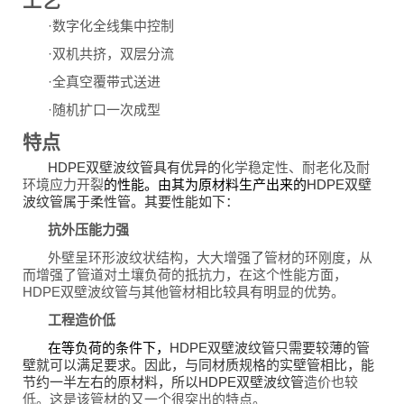
工艺
·数字化全线集中控制
·双机共挤，双层分流
·全真空覆带式送进
·随机扩口一次成型
特点
HDPE双壁波纹管具有优异的
化学稳定性、耐老化及耐
环境应力开裂
的性能。由其为原材料生产出来的
HDPE双壁
波纹管属于柔性管。其要性能如下：
抗外压能力强
外壁呈环形波纹状结构，大大增强了管材的环刚度，从
而增强了管道对土壤负荷的抵抗力，在这个性能方面，
HDPE双壁波纹管与其他管材相比较具有明显的优势。
工程造价低
在等负荷的条件下，
HDPE双壁波纹管只需要较薄的管
壁就可以满足要求。因此，与同材质规格的实壁管相比，能
节约一半左右的原材料，所以HDPE双壁波纹管
造价也较
低。这是该管材的又一个很突出的特点。