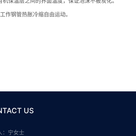
有机保温层之间的界面温度，保证泡沫不被炭化。
证工作钢管热胀冷缩自由运动。
NTACT US
人：宁女士