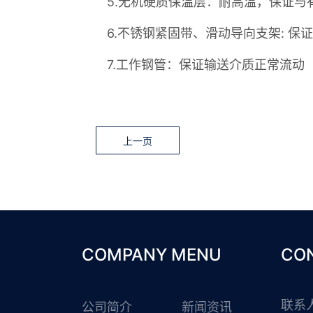
5.无机硬质保温层：耐高温，保证与
6.不锈钢紧固带、滑动导向支架: 保
7.工作钢管：保证输送介质正常流动
上一页
COMPANY MENU
CO
联系
公司简介
新闻资讯